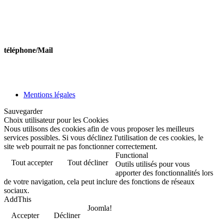
Lundi de 10h à 11h45 et de 14h00 à 16h00
Mercredi de 10h à 11h45
Vendredi de 10h à 11h45 et de 14h00 à 16h00
téléphone/Mail
Tél : 03 87 09 51 46
Mail:secretariat@holving.fr
Mentions légales
Sauvegarder
Choix utilisateur pour les Cookies
Nous utilisons des cookies afin de vous proposer les meilleurs
services possibles. Si vous déclinez l'utilisation de ces cookies, le
site web pourrait ne pas fonctionner correctement.
Functional
Tout accepter
Tout décliner
Outils utilisés pour vous
apporter des fonctionnalités lors
de votre navigation, cela peut inclure des fonctions de réseaux
sociaux.
AddThis
Joomla!
Accepter
Décliner