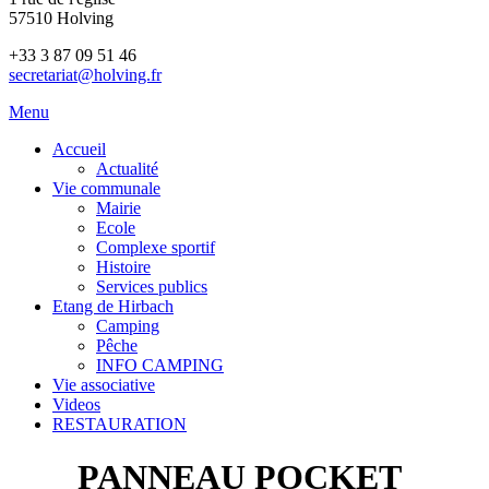
57510 Holving
+33 3 87 09 51 46
secretariat@holving.fr
Menu
Accueil
Actualité
Vie communale
Mairie
Ecole
Complexe sportif
Histoire
Services publics
Etang de Hirbach
Camping
Pêche
INFO CAMPING
Vie associative
Videos
RESTAURATION
PANNEAU POCKET